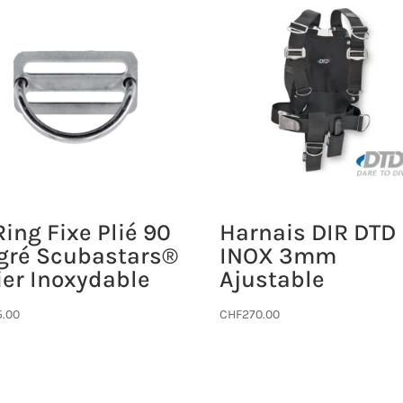
Ring Fixe Plié 90
Harnais DIR DTD
gré Scubastars®
INOX 3mm
ier Inoxydable
Ajustable
5.00
CHF
270.00