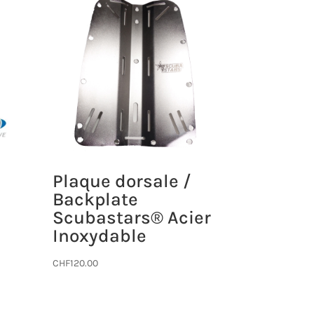
Plaque dorsale /
Backplate
Scubastars® Acier
Inoxydable
CHF
120.00