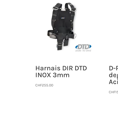
Harnais DIR DTD
D-
INOX 3mm
de
Ac
CHF
255.00
CHF
1