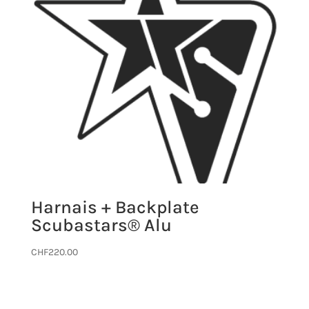
Harnais + Backplate
Scubastars® Alu
CHF
220.00