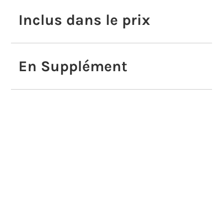
n
Inclus dans le prix
a
t
i
v
En Supplément
e
:
Cursus TDI