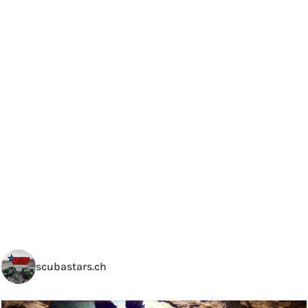
5 tests de connaissances intermédiaires et
un test final complet permettent de vous
évaluer à chaque étape de votre
apprentissage.
Un livre de référence pour toutes les
formations au sein de l’Ecole française de
plongée (FFESSM, FSGT, UCPA, ANMP,
SNMP) et de la CMAS.
scubastars.ch