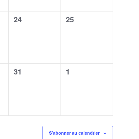
0
0
24
25
,
évènement,
évènement,
0
0
31
1
,
évènement,
évènement,
S’abonner au calendrier