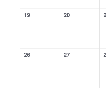
0
0
19
20
évènement,
évènement,
0
0
26
27
évènement,
évènement,