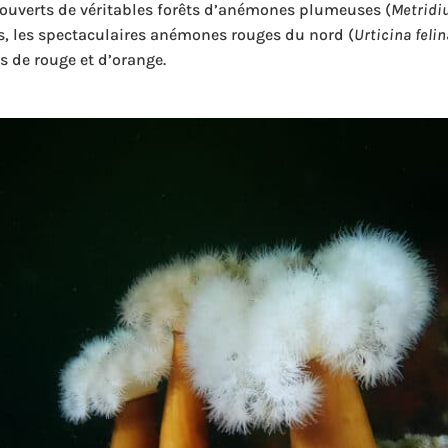
ouverts de véritables forêts d’anémones plumeuses (
Metridi
és, les spectaculaires anémones rouges du nord (
Urticina felin
s de rouge et d’orange.