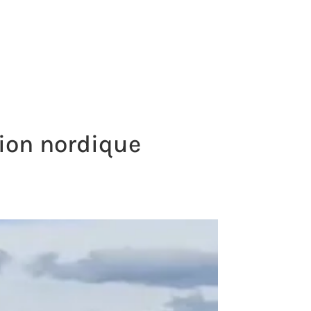
p
COMPTE
CONTACT

PANIER
ion nordique