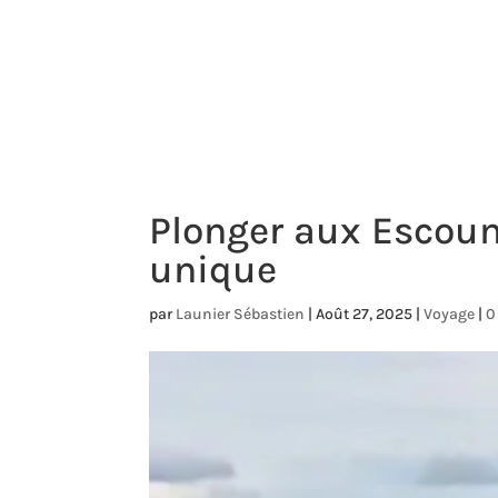
ARTICLES SOLDÉS
TEAM
FORMATIONS
Plonger aux Escou
unique
par
Launier Sébastien
|
Août 27, 2025
|
Voyage
|
0